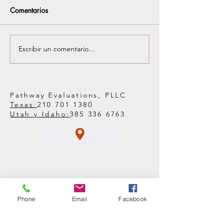
Comentarios
Escribir un comentario...
El Papel del Terapeuta en
Cómo se Manifies
Casos de VAWA, Asilo y
Trauma en la Vid
Visa U
Y Qué Puedes Ha
Respecto
Pathway Evaluations, PLLC
Texas:
210 701 1380
Utah y Idaho:
385 336 6763
Phone
Email
Facebook