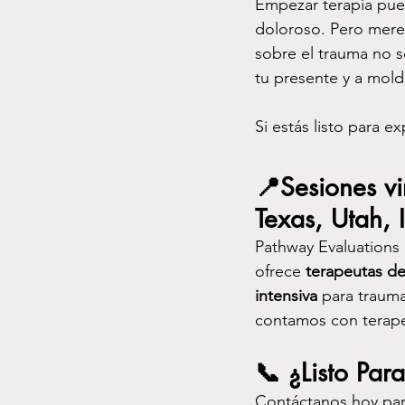
Empezar terapia pue
doloroso. Pero mere
sobre el trauma no se
tu presente y a mold
Si estás listo para e
📍
Sesiones vi
Texas, Utah, 
Pathway Evaluations 
ofrece 
terapeutas de
intensiva
 para traum
contamos con terape
📞 
¿Listo Par
Contáctanos hoy par