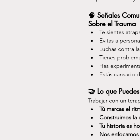
🧠 
Señales Comun
Sobre el Trauma
Te sientes atra
Evitas a persona
Luchas contra la
Tienes problemas
Has experimenta
Estás cansado d
🤝 
Lo que Puedes
Trabajar con un terap
Tú marcas el rit
Construimos la 
Tu historia es h
Nos enfocamos e