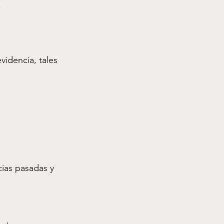
.
videncia, tales 
)
ias pasadas y 