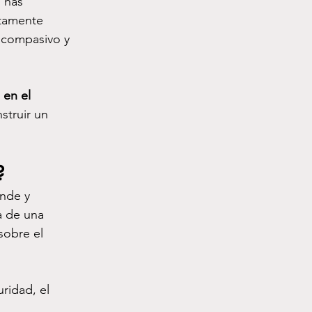
i has 
tamente 
 compasivo y 
 en el 
struir un 
?
nde y 
a de una 
sobre el 
ridad, el 