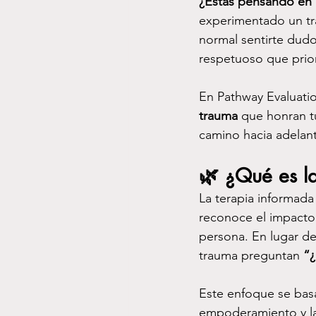
¿Estás pensando en e
experimentado un tr
normal sentirte dudo
respetuoso que prio
En Pathway Evaluatio
trauma
 que honran t
camino hacia adelant
🌿 
¿Qué es l
La terapia informad
reconoce el impacto 
persona. En lugar de
trauma preguntan 
“¿
Este enfoque se basa
empoderamiento y la