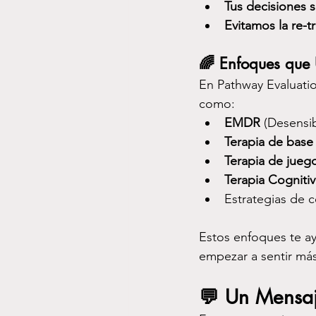
Tus decisiones 
Evitamos la re-t
🌈 
Enfoques que 
En Pathway Evaluatio
como:
EMDR
 (Desensi
Terapia de base
Terapia de jueg
Terapia Cogniti
Estrategias de c
Estos enfoques te ay
empezar a sentir más
💬 
Un Mensaje