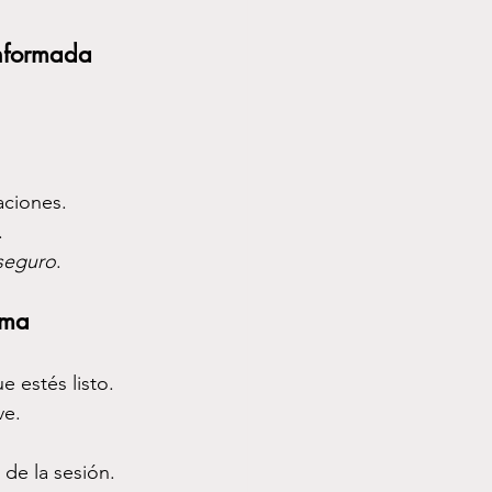
Informada 
aciones.
.
 seguro
.
uma
 estés listo.
ve.
 de la sesión.