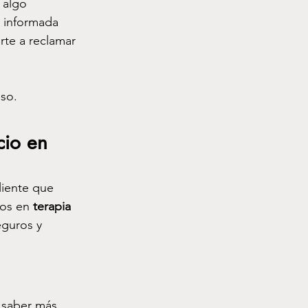
 algo 
 informada 
rte a reclamar 
aso.
cio en 
liente que 
os en 
terapia 
guros y 
 saber más 