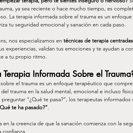
mpezar terapia, pero te sientes inseguro o nervioso?
 S
auma, ya sea reciente o hace mucho tiempo, es comple
so. La terapia informada sobre el trauma es un enfoque
riza tu seguridad emocional y sanación en cada paso.
ns, nos especializamos en 
técnicas de terapia centradas
us experiencias, validan tus emociones y te ayudan a con
e a tu propio ritmo.
a Terapia Informada Sobre el Trauma
a sobre el trauma es un enfoque terapéutico que compre
del trauma en la salud mental, emocional e incluso físic
 preguntar “¿Qué te pasa?”, los terapeutas informados 
Qué te ha pasado?”
.
 en la creencia de que la sanación comienza con la segu
 confianza.