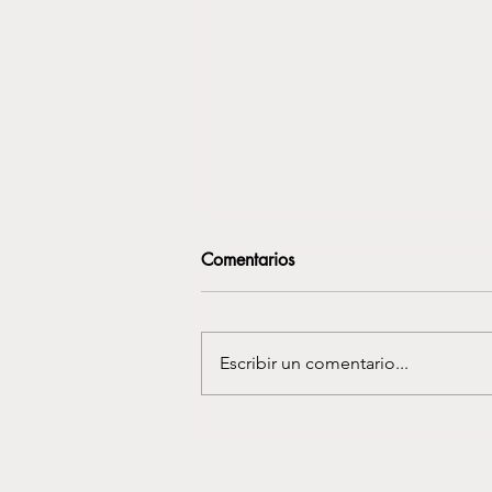
Comentarios
Escribir un comentario...
Por Qué el Año Nuevo es un
Momento Ideal para
Comenzar Terapia