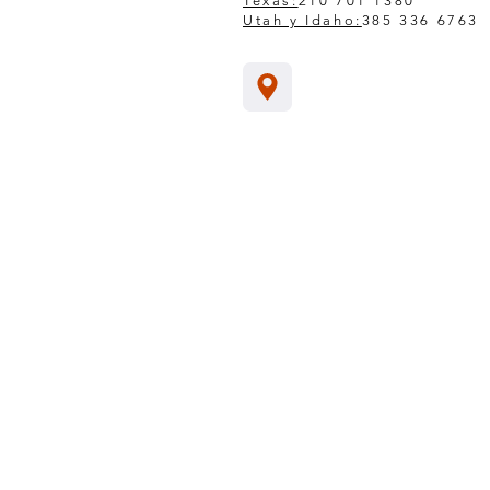
Texas:
210 701 1380
Utah y Idaho:
385 336 6763