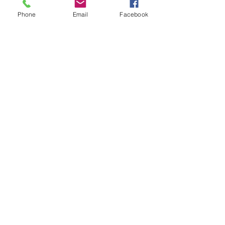
Phone
Email
Facebook
Apellido
Correo Elecronico
Mensaje
Language